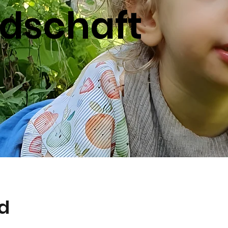
edschaft
d