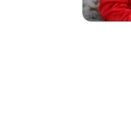
Kontakt
Leopoldstraße 64, 68723 Plankstadt
info@mef2c.de