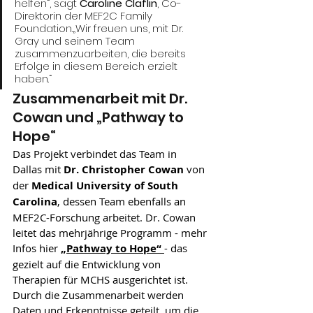
helfen“, sagt 
Caroline Claflin
, Co-
Direktorin der MEF2C Family 
Foundation.„Wir freuen uns, mit Dr. 
Gray und seinem Team 
zusammenzuarbeiten, die bereits 
Erfolge in diesem Bereich erzielt 
haben.“
Zusammenarbeit mit Dr. 
Cowan und „Pathway to 
Hope“
Das Projekt verbindet das Team in 
Dallas mit 
Dr. Christopher Cowan
 von 
der 
Medical University of South 
Carolina
, dessen Team ebenfalls an 
MEF2C-Forschung arbeitet. Dr. Cowan 
leitet das mehrjährige Programm - mehr 
Infos hier 
„
Pathway to Hope“
- das 
gezielt auf die Entwicklung von 
Therapien für MCHS ausgerichtet ist. 
Durch die Zusammenarbeit werden 
Daten und Erkenntnisse geteilt, um die 